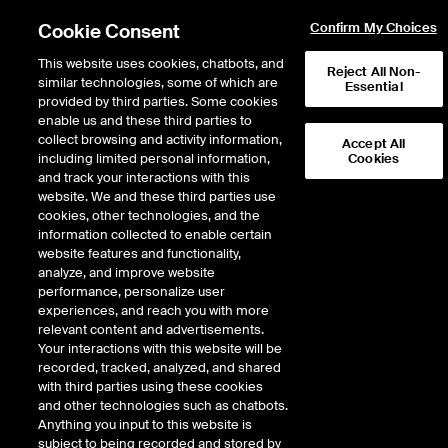
Cookie Consent
Confirm My Choices
This website uses cookies, chatbots, and
Reject All Non-
similar technologies, some of which are
Essential
provided by third parties. Some cookies
enable us and these third parties to
collect browsing and activity information,
Accept All
including limited personal information,
Cookies
and track your interactions with this
究竟混合云是如何改变
website. We and these third parties use
cookies, other technologies, and the
金融业？
information collected to enable certain
website features and functionality,
analyze, and improve website
为什么公司正在转向混合型解决方
performance, personalize user
案？
experiences, and reach you with more
relevant content and advertisements.
Your interactions with this website will be
recorded, tracked, analyzed, and shared
with third parties using these cookies
ENGLISH VERSION
and other technologies such as chatbots.
2022年7月已出版
Anything you input to this website is
subject to being recorded and stored by